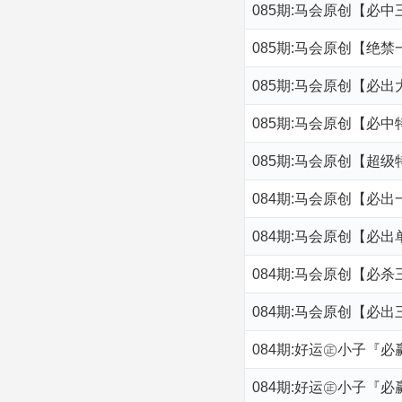
085期:马会原创【必
085期:马会原创【绝
085期:马会原创【必
085期:马会原创【必
085期:马会原创【超
084期:马会原创【必
084期:马会原创【必
084期:马会原创【必
084期:马会原创【必
084期:好运㊣小子『
084期:好运㊣小子『