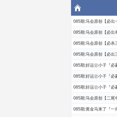
085期:马会原创【必
085期:马会原创【必
085期:马会原创【必
085期:马会原创【必
085期:好运㊣小子『
085期:好运㊣小子『
085期:好运㊣小子『
085期:马会原创【二
085期:黄金马来了『