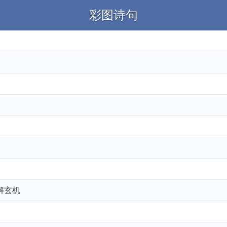
彩图诗句
解玄机