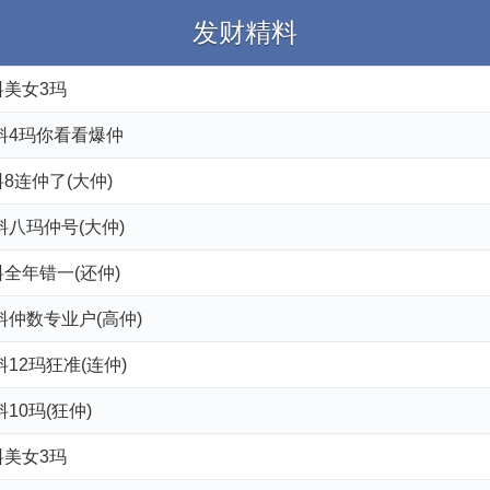
发财精料
料美女3玛
来料4玛你看看爆仲
8连仲了(大仲)
料八玛仲号(大仲)
全年错一(还仲)
料仲数专业户(高仲)
料12玛狂准(连仲)
10玛(狂仲)
料美女3玛